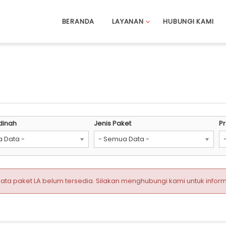
BERANDA
LAYANAN
HUBUNGI KAMI
dinah
Jenis Paket
P
 Data -
- Semua Data -
ta paket LA belum tersedia. Silakan menghubungi kami untuk informas