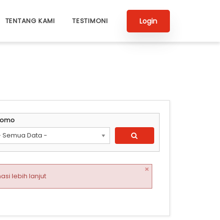
Login
TENTANG KAMI
TESTIMONI
romo
- Semua Data -
×
i lebih lanjut