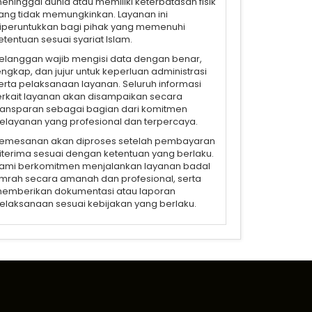
eninggal dunia atau memiliki keterbatasan fisik
ang tidak memungkinkan. Layanan ini
iperuntukkan bagi pihak yang memenuhi
etentuan sesuai syariat Islam.
elanggan wajib mengisi data dengan benar,
engkap, dan jujur untuk keperluan administrasi
erta pelaksanaan layanan. Seluruh informasi
erkait layanan akan disampaikan secara
ransparan sebagai bagian dari komitmen
elayanan yang profesional dan terpercaya.
emesanan akan diproses setelah pembayaran
iterima sesuai dengan ketentuan yang berlaku.
ami berkomitmen menjalankan layanan badal
mrah secara amanah dan profesional, serta
emberikan dokumentasi atau laporan
elaksanaan sesuai kebijakan yang berlaku.