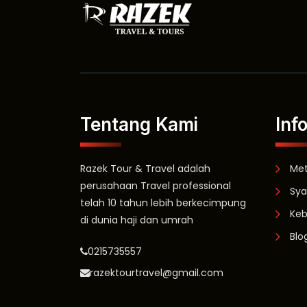
Tentang Kami
Inf
Razek Tour & Travel adalah
Me
perusahaan Travel professional
Sya
telah 10 tahun lebih berkecimpung
Keb
di dunia haji dan umrah
Blo
0215735557
razektourtravel@gmail.com